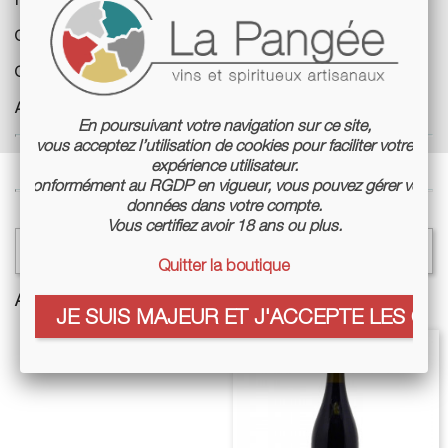
Cépages :
Cabernet Franc, Chasselas, Gamay, Chasan
Cuves :
Cuves fibres, Tonneaux
Agriculture :
Nature et Progrès non certifié
En poursuivant votre navigation sur ce site,
vous acceptez l’utilisation de cookies pour faciliter votre
expérience utilisateur.
Conformément au RGDP en vigueur, vous pouvez gérer vos
données dans votre compte.
Vous certifiez avoir 18 ans ou plus.

Sélectionner un filtre
Quitter la boutique
Affichage 1-1 de 1 article(s)
JE SUIS MAJEUR ET J'ACCEPTE LES COO
-20%