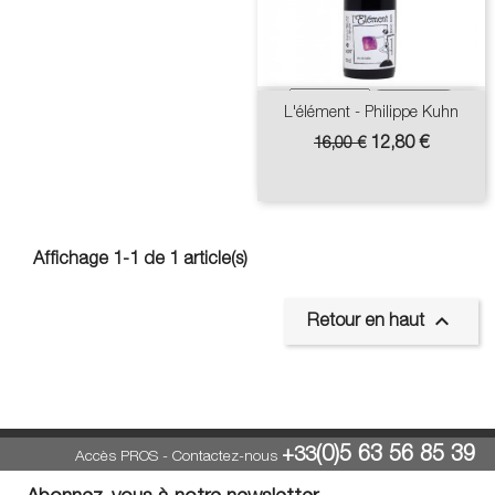
L'élément - Philippe Kuhn
Prix
Prix
12,80 €
16,00 €
de
base
Affichage 1-1 de 1 article(s)

Retour en haut
(0)5 63 56 85 39
+33
Accès PROS
-
Contactez-nous