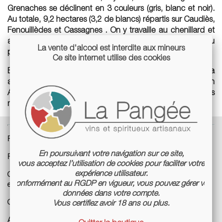
Grenaches se déclinent en 3 couleurs (gris, blanc et noir).
Au totale, 9,2 hectares (3,2 de blancs) répartis sur Caudiès,
Fenouillèdes et Cassagnes . On y travaille au chenillard et
au tracteur, avec un soin particulier aux travaux en vers (au
La vente d'alcool est interdite aux mineurs
printemps). Les rendements sont bas, entre 20 et 30hl/ha.
Ce site internet utilise des cookies
En 2009, assoiffé par 3 ans de sécheresse, Loïc Roure a
ajouté à son domaine une strucure de négoce, En
Attendant La Pluie. L’équipe et le traitement sont les
mêmes, et le raisin bien entendu bio également.
Pays :
France
En poursuivant votre navigation sur ce site,
Région :
Roussillon
vous acceptez l’utilisation de cookies pour faciliter votre
expérience utilisateur.
Cépages :
Macabeu, Carignan Gris, Grenache gris, Grenache blanc
Conformément au RGDP en vigueur, vous pouvez gérer vos
et Carignan blanc, Carignan noir, Grenache noir, Syrah
données dans votre compte.
Cuves :
Fibre, Barriques
Vous certifiez avoir 18 ans ou plus.
Agriculture :
Biologique