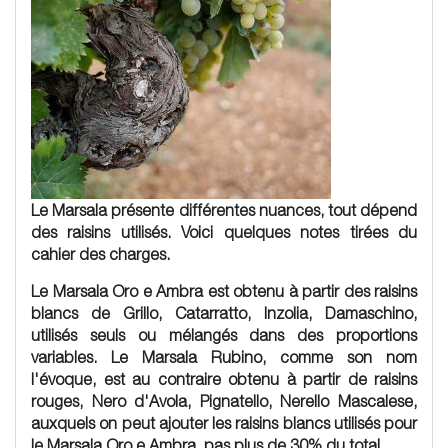
Le Marsala présente différentes nuances, tout dépend
des raisins utilisés. Voici quelques notes tirées du
cahier des charges.
Le Marsala
Oro
e
Ambra
est obtenu à partir des raisins
blancs de Grillo, Catarratto, Inzolia, Damaschino,
utilisés seuls ou mélangés dans des proportions
variables. Le Marsala
Rubino
, comme son nom
l'évoque, est au contraire obtenu à partir de raisins
rouges, Nero d'Avola, Pignatello, Nerello Mascalese,
auxquels on peut ajouter les raisins blancs utilisés pour
le Marsala Oro e Ambra, pas plus de 30% du total.