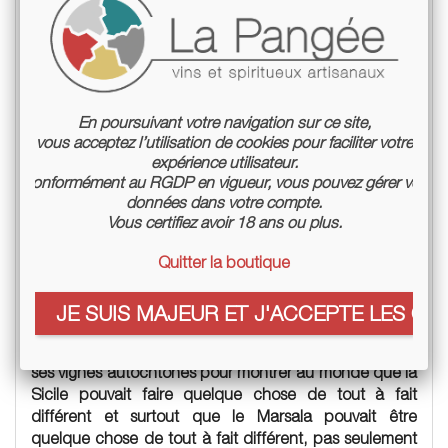
En poursuivant votre navigation sur ce site,
vous acceptez l’utilisation de cookies pour faciliter votre
expérience utilisateur.
Conformément au RGDP en vigueur, vous pouvez gérer vos
données dans votre compte.
Vous certifiez avoir 18 ans ou plus.
Domaine Marco De Bartoli
Quitter la boutique
"Mon père, avec une sorte de clairvoyance, a compris
à cette époque qu'il fallait prendre du recul et revenir
JE SUIS MAJEUR ET J'ACCEPTE LES COO
aux origines, à la viticulture et à la qualité. Mon père
s'est donné pour mission de valoriser ce territoire et
ses vignes autochtones pour montrer au monde que la
Sicile pouvait faire quelque chose de tout à fait
différent et surtout que le Marsala pouvait être
quelque chose de tout à fait différent, pas seulement