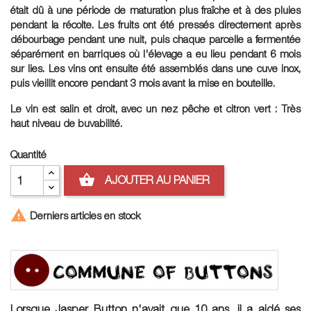
était dû à une période de maturation plus fraîche et à des pluies
pendant la récolte. Les fruits ont été pressés directement après
débourbage pendant une nuit, puis chaque parcelle a fermentée
séparément en barriques où l'élevage a eu lieu pendant 6 mois
sur lies. Les vins ont ensuite été assemblés dans une cuve inox,
puis vieillit encore pendant 3 mois avant la mise en bouteille.
Le vin est salin et droit, avec un nez pêche et citron vert : Très
haut niveau de buvabilité.
Quantité
shopping_basket
AJOUTER AU PANIER

Derniers articles en stock
Lorsque Jasper Button n'avait que 10 ans, il a aidé ses