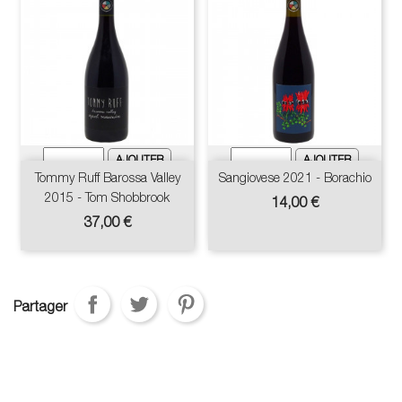
Tommy Ruff Barossa Valley
Sangiovese 2021 - Borachio
2015 - Tom Shobbrook
Prix
14,00 €
Prix
37,00 €
Partager