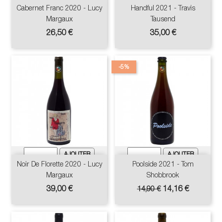
Cabernet Franc 2020 - Lucy
Handful 2021 - Travis
Margaux
Tausend
Prix
Prix
26,50 €
35,00 €
-5%
Noir De Florette 2020 - Lucy
Poolside 2021 - Tom
Margaux
Shobbrook
Prix
Prix
Prix
39,00 €
14,16 €
14,90 €
de
base