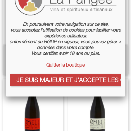
En poursuivant votre navigation sur ce site,
vous acceptez l’utilisation de cookies pour faciliter votre
expérience utilisateur.
Conformément au RGDP en vigueur, vous pouvez gérer vos
données dans votre compte.
Hydromel Bulles D'été 2024 -
Hydromel Jarre VI 2024 -
Vous certifiez avoir 18 ans ou plus.
L'Arbre Aux Abeilles
L'Arbre Aux Abeilles
Quitter la boutique
Price
Price
€19.90
€24.00
JE SUIS MAJEUR ET J'ACCEPTE LES COO