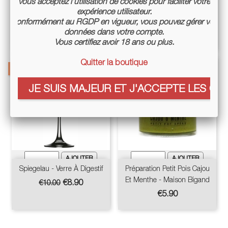
vous acceptez l’utilisation de cookies pour faciliter votre
Coffret 2 Rouges
Bon Cadeau 50 €
expérience utilisateur.
Conformément au RGDP en vigueur, vous pouvez gérer vos
Price
Price
€30.00
€50.00
données dans votre compte.
Vous certifiez avoir 18 ans ou plus.
Quitter la boutique
-11%
JE SUIS MAJEUR ET J'ACCEPTE LES COO
Spiegelau - Verre À Digestif
Préparation Petit Pois Cajou
Et Menthe - Maison Bigand
Regular
Price
€8.90
€10.00
price
Price
€5.90