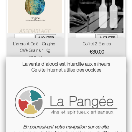
L'arbre À Café - Origine -
Coffret 2 Blancs
Café Grains 1 Kg
Price
€30.00
Price
€55.40
La vente d'alcool est interdite aux mineurs
Ce site internet utilise des cookies
En poursuivant votre navigation sur ce site,